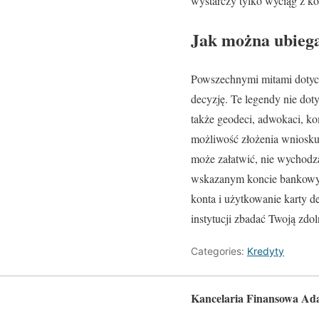
wystarczy tylko wyciąg z k
Jak można ubiega
Powszechnymi mitami dotycz
decyzję. Te legendy nie dot
także geodeci, adwokaci, ko
możliwość złożenia wniosku 
może załatwić, nie wychodzą
wskazanym koncie bankowym. 
konta i użytkowanie karty de
instytucji zbadać Twoją zd
Categories:
Kredyty
Kancelaria Finansowa Ad