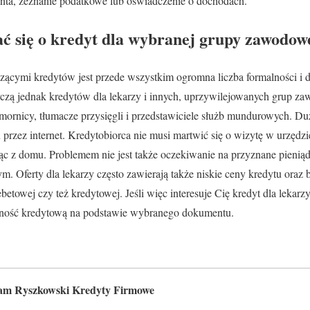
onta, zeznanie podatkowe lub oświadczenie o dochodach.
ć się o kredyt dla wybranej grupy zawodow
ącymi kredytów jest przede wszystkim ogromna liczba formalności i d
yczą jednak kredytów dla lekarzy i innych, uprzywilejowanych grup z
mornicy, tłumacze przysięgli i przedstawiciele służb mundurowych. Du
przez internet. Kredytobiorca nie musi martwić się o wizytę w urzędzi
c z domu. Problemem nie jest także oczekiwanie na przyznane pieniądz
Oferty dla lekarzy często zawierają także niskie ceny kredytu oraz 
betowej czy też kredytowej. Jeśli więc interesuje Cię kredyt dla lekarz
olność kredytową na podstawie wybranego dokumentu.
am Ryszkowski Kredyty Firmowe