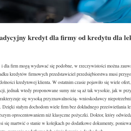
adycyjny kredyt dla firmy od kredytu dla l
y i dla firm mogą wydawać się podobne, w rzeczywistości można zauw
adku kredytów firmowych przedstawiciel przedsiębiorstwa musi przy
olności kredytowej klienta. W ostatnim czasie pojawiło się wiele ofert
ji, jednak wtedy proponowane sumy nie są aż tak wysokie, jak w przy
arakteryzuje się wysoką przyznawalnością- wnioskodawcy niepotrzebni
. Dzięki stałym dochodom wiele firm bez dokładnego prześwietlania le
iższym oprocentowaniem niż klasyczne pożyczki. Doktor, który odwiedz
musi się martwić o stanie w kolejkach po dodatkowe dokumenty, poniew