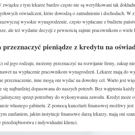
 związku z tym lekarze bardzo często nie są weryfikowani tak dokładni
zegółowych oświadczeń, które dowodzą o zatrudnieniu i dochodach. W 
zazwyczaj wysokie wynagrodzenie, często wypłacane z budżetu państw
tsze, ale też wydanie decyzji z pewnością zajmie pracownikom o wiele 
a przeznaczyć pieniądze z kredytu na oświa
i od jego rodzaju, możemy przeznaczyć na rozwijanie firmy, zakup nie
 nawet na wypłacenie pracownikom wynagrodzeń. Lekarze mają do wybo
e przeznaczenie, inne mogą oni wydać na dowolny cel. Warto jest więc
aje się najbardziej dopasowana do naszych potrzeb. Bez wątpienia każd
pecjalistyczny sprzęt potrzebny do wykonywania zawodu. Kredyt może o
rcie własnego gabinetu. Z pomocą kancelarii finansowej możliwy jest
żym zaufaniem, jakim instytucje finansowe darzą lekarzy, mają oni sza
przedsiębiorstwa i indywidualni klienci.