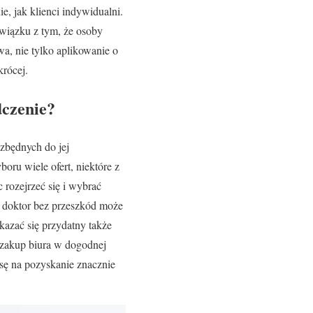
e, jak klienci indywidualni.
związku z tym, że osoby
a, nie tylko aplikowanie o
krócej.
dczenie?
zbędnych do jej
ru wiele ofert, niektóre z
 rozejrzeć się i wybrać
y doktor bez przeszkód może
kazać się przydatny także
 zakup biura w dogodnej
nsę na pozyskanie znacznie