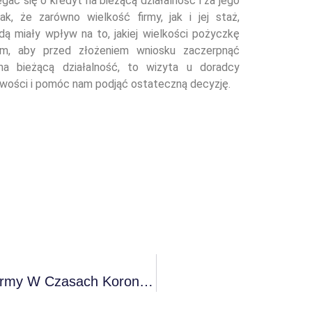
egać się o kredyt na bieżącą działalność i za jego
k, że zarówno wielkość firmy, jak i jej staż,
dą miały wpływ na to, jakiej wielkości pożyczkę
m, aby przed złożeniem wniosku zaczerpnąć
a bieżącą działalność, to wizyta u doradcy
iwości i pomóc nam podjąć ostateczną decyzję.
Jak Poprawić Płynność Finansową Firmy W Czasach Koronawirusa?