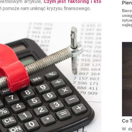
wietniowym artykule,
Czym jest faktoring i kto
Pier
ń pomoże nam uniknąć kryzysu finansowego.
Bier
uwag
sytua
najle
Co T
W dz