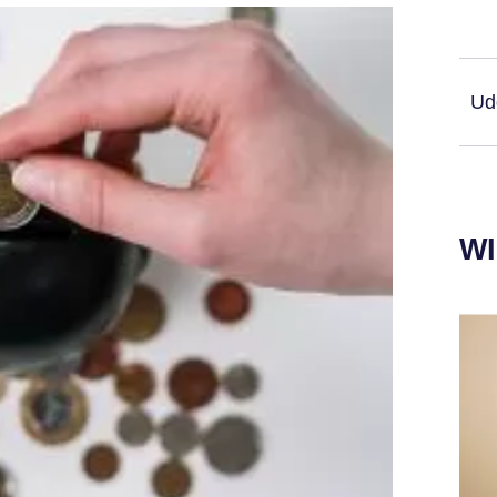
Udo
W