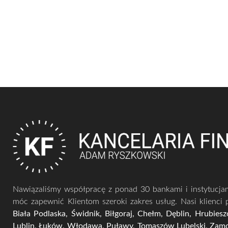
Nawiązaliśmy współpracę z ponad 30 bankami i instytucj
móc zapewnić Klientom szeroki zakres usług. Nasi klienci 
Biała Podlaska, Świdnik, Biłgoraj, Chełm, Dęblin, Hrubies
Lublin, Łuków, Włodawa, Puławy, Tomaszów Lubelski, Zam