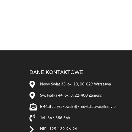
DANE KONTAKTOWE
Nowy Świat 33 lok. 13, 00-029 Warszawa
Św. Piątka 44 lok. 3, 22-400 Zamość
E-Mail : aryszkowski@kredytdlatwojejfirmy.pl
Tel : 667 686 665
NIP : 125-139-96-26