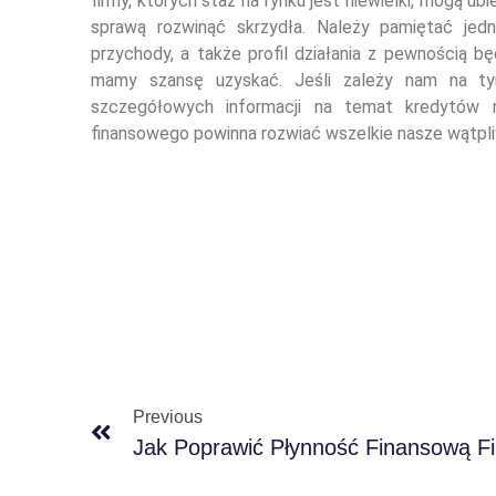
firmy, których staż na rynku jest niewielki, mogą ubi
sprawą rozwinąć skrzydła. Należy pamiętać jedna
przychody, a także profil działania z pewnością bę
mamy szansę uzyskać. Jeśli zależy nam na ty
szczegółowych informacji na temat kredytów n
finansowego powinna rozwiać wszelkie nasze wątpl
Previous