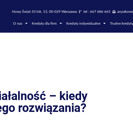
Nowy Świat 33 lok. 13, 00-029 Warszawa
tel : 667 686 665
aryszkows
O nas
Kredyty dla firm
Kredyty indywidualne
Trudne kredyt
iałalność – kiedy
ego rozwiązania?