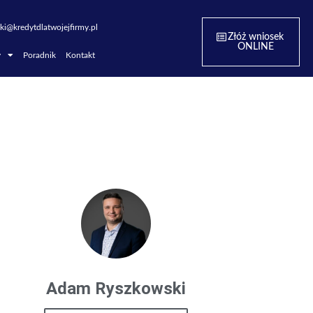
ki@kredytdlatwojejfirmy.pl
Złóż wniosek
ONLINE
y
Poradnik
Kontakt
Adam Ryszkowski