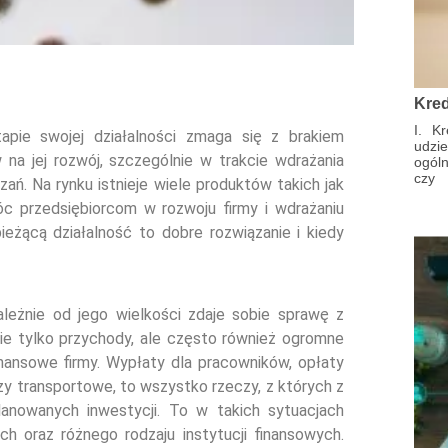
Kre
I. K
apie swojej działalności zmaga się z brakiem
udzi
 na jej rozwój, szczególnie w trakcie wdrażania
ogóln
czy
ń. Na rynku istnieje wiele produktów takich jak
óc przedsiębiorcom w rozwoju firmy i wdrażaniu
ieżącą działalność to dobre rozwiązanie i kiedy
ależnie od jego wielkości zdaje sobie sprawę z
ie tylko przychody, ale często również ogromne
nansowe firmy. Wypłaty dla pracowników, opłaty
zy transportowe, to wszystko rzeczy, z których z
nowanych inwestycji. To w takich sytuacjach
h oraz różnego rodzaju instytucji finansowych.