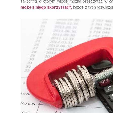
faktoring, o którym więcej można przeczytać w k
może z niego skorzystać?,
każde z tych rozwiąza