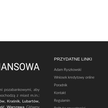
PRZYDATNE LINKI
Adam Ryszkowski
Wniosek kredytowy online
Poradnik
ami pozabankowymi, aby
Kontakt
pochodzą z miast m.in.:
Regulamin
zów, Kraśnik, Lubartów,
ość, Warszawa
.
Główny