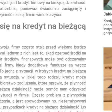
ych jest kredyt firmowy na bieżącą działalność.
trzebnie, ponieważ świadomie zaciągnięty i
Jaki
ieść naszej firmie wiele korzyści.
Kred
ię na kredyt na bieżącą
obec
insty
gosp
zwoju, firmy często stają przed wieloma bardzo
i, jednym z nich jest to, skąd czerpać środki na
obór środków finansowych może być odczuwalny
ej firmy, kiedy dodatkowe fundusze są wręcz
o jedna z sytuacji, w których kredyt na bieżącą
ną sytuacją, w jakiej tego rodzaju kredyt może
biorstwo zadłużenie, które sprawia, że płynność
 bieżącą działalność może pomóc nam odzyskać
ytuacji w firmie. Często problem z płynnością
ądzania, a jest spowodowany np. nieterminowymi
u przypadkach kredyt na bieżącą działalność lub