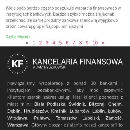
Wiele osób bardzo często poszukuje wsparcia finansowego w
instytucjach bankowych. Bardzo szybko można się jednak
przekonać, że same produkty bankowe stanowią wyjątkowo
zróżnicowaną grupę. Najpopularniejszymi
Czytaj więcej »
«
1
2
3
4
5
6
7
8
9
10
»
Nawiązaliśmy współpracę z ponad 30 bankami i
instytucjami pozabankowymi, aby móc zapewnić
Klientom szeroki zakres usług. Nasi klienci pochodzą z
miast m.in.:
Biała Podlaska, Świdnik, Biłgoraj, Chełm,
Dęblin, Hrubieszów, Kraśnik, Lubartów, Lublin, Łuków,
Włodawa, Puławy, Tomaszów Lubelski, Zamość,
Warszawa
.
Główny obszar działania naszej kancelarii to