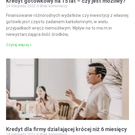
Kredyt gotówkowy na 15 lat – czy jest możliwy?
14 listopada 2022
Brak komentarzy
Finansowanie różnorodnych wydatków czy inwestycji z własnej
gotówki jest często zadaniem karkołomnym, w wielu
przypadkach wręcz niemożliwym. Wpływ na to ma m.in.
niewystarczająca ilość środków,
Czytaj więcej »
Kredyt dla firmy działającej krócej niż 6 miesięcy
14 listopada 2022
Brak komentarzy